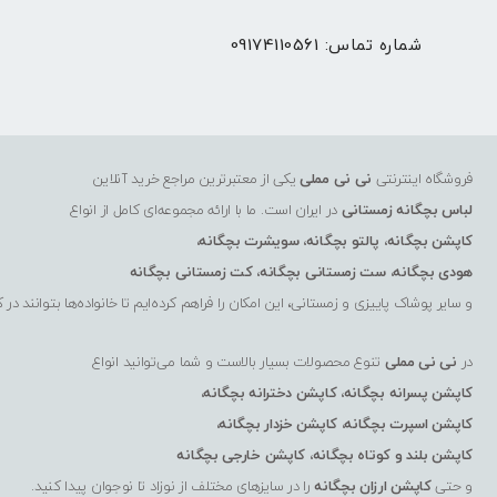
شماره تماس:
09174110561
فروشگاه اینترنتی
نی نی مملی
یکی از معتبرترین مراجع خرید آنلاین
لباس بچگانه زمستانی
در ایران است. ما با ارائه مجموعه‌ای کامل از انواع
کاپشن بچگانه
،
پالتو بچگانه
،
سویشرت بچگانه
،
هودی بچگانه
،
ست زمستانی بچگانه
،
کت زمستانی بچگانه
و سایر پوشاک پاییزی و زمستانی، این امکان را فراهم کرده‌ایم تا خانواده‌ها بتوانند در 
در
نی نی مملی
تنوع محصولات بسیار بالاست و شما می‌توانید انواع
کاپشن پسرانه بچگانه
،
کاپشن دخترانه بچگانه
،
کاپشن اسپرت بچگانه
،
کاپشن خزدار بچگانه
،
کاپشن بلند و کوتاه بچگانه
،
کاپشن خارجی بچگانه
و حتی
کاپشن ارزان بچگانه
را در سایزهای مختلف از نوزاد تا نوجوان پیدا کنید.