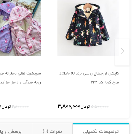
کاپشن اورجینال روسی برند ZCLA-RU
سويشرت نقلي دخترانه طرح
طرح گربه کد ۲۳۴
رویه ضدآب و داخل خز کد ۱۵۷
قیمت
قیمت
قیمت
0
4,800,000
5,500,000
تومان
2,800,000
تومان
اصلی:
فعلی:
اصلی:
تومان5,500,000
تومان4,800,000.
تو
بود.
بود.
توضیحات تکمیلی
نظرات (0)
پرسش و پا