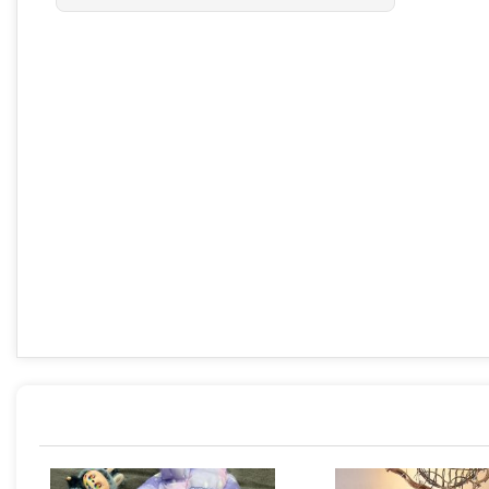
بود.
طرح
پرنده،
ضخامت
فوق
العاده،
گرمایش
عالی
کد
۱۷۴
عدد