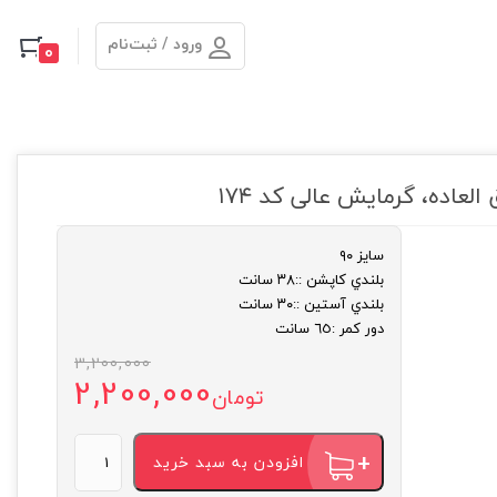
ورود / ثبت‌نام
0
عاده، گرمایش عالی کد ۱۷۴
سايز ۹۰
بلندي كاپشن ::٣٨ سانت
بلندي آستين ::٣٠ سانت
دور كمر :٦٥ سانت
قیمت
قیمت
3,200,000
2,200,000
تومان
فعلی:
اصلی:
کاپشن‌
تومان2,200,000.
تومان3,200,000
افزودن به سبد خرید
نقلی
اسپرت