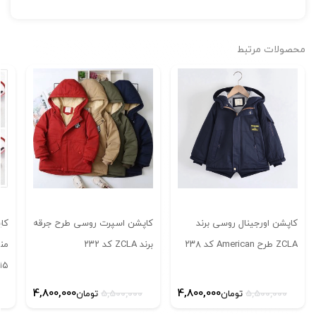
محصولات مرتبط
كاپشن اورجینال روسی برند
کاپشن اسپرت روسی طرح جرقه
کاپ
ZCLA طرح American كد ٢٣٨
برند ZCLA کد ۲۳۲
۱۵ طرح کد ۱۸
قیمت
قیمت
قیمت
قیمت
4,800,000
4,800,000
5,500,000
تومان
5,500,000
تومان
اصلی:
فعلی:
اصلی:
فعلی: